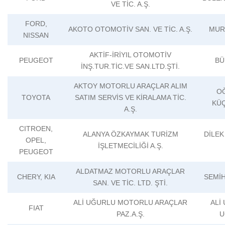
VE TİC. A.Ş.
FORD,
AKOTO OTOMOTİV SAN. VE TİC. A.Ş.
MUR
NISSAN
AKTİF-İRİYIL OTOMOTİV
PEUGEOT
BÜ
İNŞ.TUR.TİC.VE SAN.LTD.ŞTİ.
AKTOY MOTORLU ARAÇLAR ALIM
O
TOYOTA
SATIM SERVİS VE KİRALAMA TİC.
KÜ
A.Ş.
CITROEN,
ALANYA ÖZKAYMAK TURİZM
DİLE
OPEL,
İŞLETMECİLİĞİ A.Ş.
PEUGEOT
ALDATMAZ MOTORLU ARAÇLAR
CHERY, KIA
SEMİ
SAN. VE TİC. LTD. ŞTİ.
ALİ UĞURLU MOTORLU ARAÇLAR
ALİ
FIAT
PAZ.A.Ş.
U