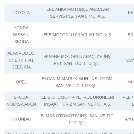
EFE ANKA MOTORLU ARAÇLAR
TOYOTA
KE
SERVİS İNŞ. TAAH. TİC. A.Ş.
HONDA,
NISSAN,
EFE MOTORLU ARAÇLAR TİC. A.Ş.
ER
SKODA
ALFA ROMEO,
EFSANE MOTORLU ARAÇLAR İNŞ.
CHERY, FIAT,
CU
PET. SAN. TİC. LTD. ŞTİ.
JEEP, KIA
EKCAN MİMARLIK MÜH. İNŞ. OTOM.
OPEL
YA
SAN. VE TİC. LTD. ŞTİ.
SKODA,
ELİS OTOMOTİV PETROL ÜRÜNLERİ
PELİ
VOLKSWAGEN
İNŞAAT TURİZM SAN. VE TİC. A.Ş.
ELMAS OTOMOTİV İNŞ. SAN. VE TİC.
HYUNDAI
AYH
LTD. ŞTİ.