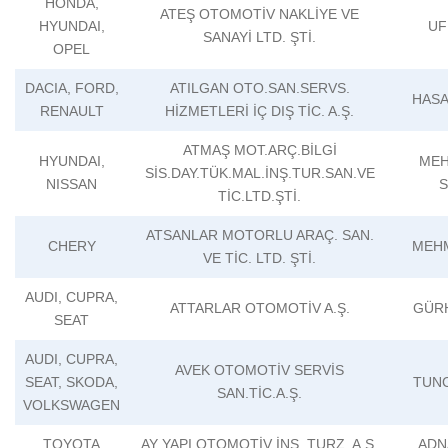
HONDA,
ATEŞ OTOMOTİV NAKLİYE VE
HYUNDAI,
UF
SANAYİ LTD. ŞTİ.
OPEL
DACIA, FORD,
ATILGAN OTO.SAN.SERVS.
HASA
RENAULT
HİZMETLERİ İÇ DIŞ TİC. A.Ş.
ATMAŞ MOT.ARÇ.BİLGİ
HYUNDAI,
MEH
SİS.DAY.TÜK.MAL.İNŞ.TUR.SAN.VE
NISSAN
S
TİC.LTD.ŞTİ.
ATSANLAR MOTORLU ARAÇ. SAN.
CHERY
MEHM
VE TİC. LTD. ŞTİ.
AUDI, CUPRA,
ATTARLAR OTOMOTİV A.Ş.
GÜR
SEAT
AUDI, CUPRA,
AVEK OTOMOTİV SERVİS
SEAT, SKODA,
TUNC
SAN.TİC.A.Ş.
VOLKSWAGEN
TOYOTA
AY YAPI OTOMOTİV İNŞ. TURZ. A.Ş.
ADN