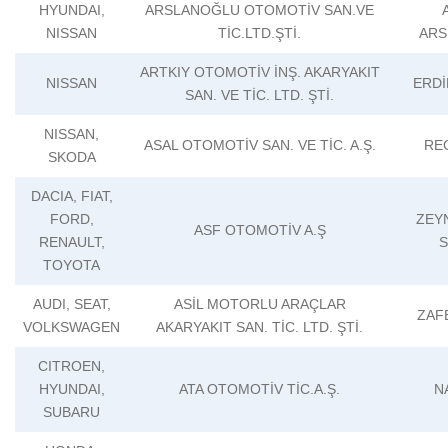
HYUNDAI,
ARSLANOĞLU OTOMOTİV SAN.VE
NISSAN
TİC.LTD.ŞTİ.
ARS
ARTKIY OTOMOTİV İNŞ. AKARYAKIT
NISSAN
ERDİ
SAN. VE TİC. LTD. ŞTİ.
NISSAN,
ASAL OTOMOTİV SAN. VE TİC. A.Ş.
RE
SKODA
DACIA, FIAT,
FORD,
ZEY
ASF OTOMOTİV A.Ş
RENAULT,
S
TOYOTA
AUDI, SEAT,
ASİL MOTORLU ARAÇLAR
ZAF
VOLKSWAGEN
AKARYAKIT SAN. TİC. LTD. ŞTİ.
CITROEN,
HYUNDAI,
ATA OTOMOTİV TİC.A.Ş.
N
SUBARU