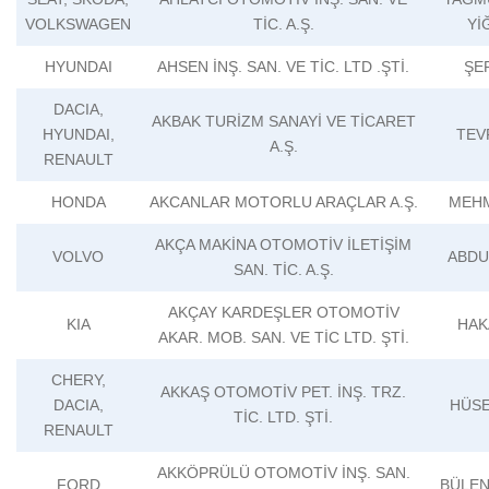
VOLKSWAGEN
TİC. A.Ş.
Yİ
HYUNDAI
AHSEN İNŞ. SAN. VE TİC. LTD .ŞTİ.
ŞE
DACIA,
AKBAK TURİZM SANAYİ VE TİCARET
HYUNDAI,
TEV
A.Ş.
RENAULT
HONDA
AKCANLAR MOTORLU ARAÇLAR A.Ş.
MEHM
AKÇA MAKİNA OTOMOTİV İLETİŞİM
VOLVO
ABDU
SAN. TİC. A.Ş.
AKÇAY KARDEŞLER OTOMOTİV
KIA
HAK
AKAR. MOB. SAN. VE TİC LTD. ŞTİ.
CHERY,
AKKAŞ OTOMOTİV PET. İNŞ. TRZ.
DACIA,
HÜSE
TİC. LTD. ŞTİ.
RENAULT
AKKÖPRÜLÜ OTOMOTİV İNŞ. SAN.
FORD
BÜLEN