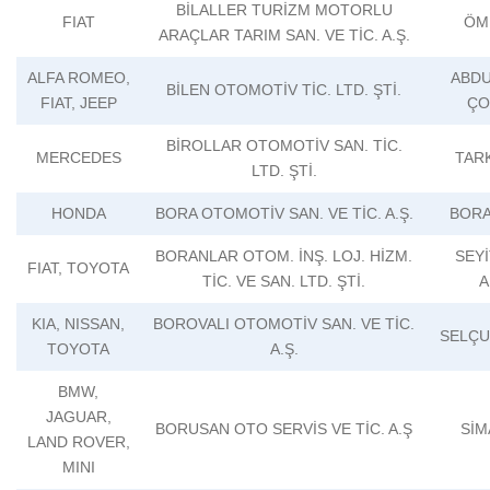
BİLALLER TURİZM MOTORLU
FIAT
ÖM
ARAÇLAR TARIM SAN. VE TİC. A.Ş.
ALFA ROMEO,
ABD
BİLEN OTOMOTİV TİC. LTD. ŞTİ.
FIAT, JEEP
ÇO
BİROLLAR OTOMOTİV SAN. TİC.
MERCEDES
TAR
LTD. ŞTİ.
HONDA
BORA OTOMOTİV SAN. VE TİC. A.Ş.
BORA
BORANLAR OTOM. İNŞ. LOJ. HİZM.
SEY
FIAT, TOYOTA
TİC. VE SAN. LTD. ŞTİ.
A
KIA, NISSAN,
BOROVALI OTOMOTİV SAN. VE TİC.
SELÇU
TOYOTA
A.Ş.
BMW,
JAGUAR,
BORUSAN OTO SERVİS VE TİC. A.Ş
SİM
LAND ROVER,
MINI