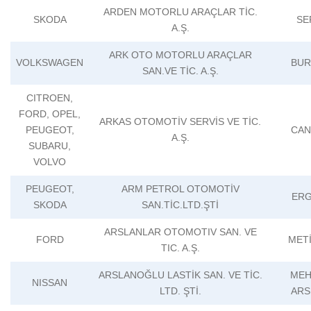
ARDEN MOTORLU ARAÇLAR TİC.
SKODA
SE
A.Ş.
ARK OTO MOTORLU ARAÇLAR
VOLKSWAGEN
BUR
SAN.VE TİC. A.Ş.
CITROEN,
FORD, OPEL,
ARKAS OTOMOTİV SERVİS VE TİC.
PEUGEOT,
CAN
A.Ş.
SUBARU,
VOLVO
PEUGEOT,
ARM PETROL OTOMOTİV
ERG
SKODA
SAN.TİC.LTD.ŞTİ
ARSLANLAR OTOMOTIV SAN. VE
FORD
MET
TIC. A.Ş.
ARSLANOĞLU LASTİK SAN. VE TİC.
MEH
NISSAN
LTD. ŞTİ.
ARS