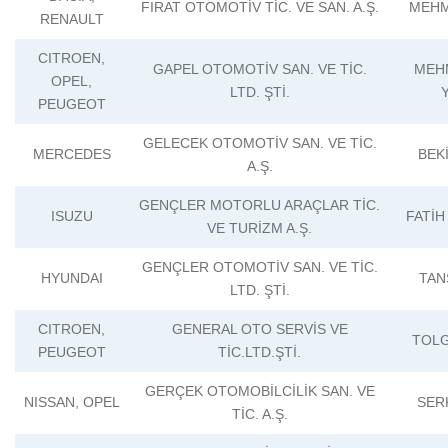
FIRAT OTOMOTİV TİC. VE SAN. A.Ş.
MEHM
RENAULT
CITROEN,
GAPEL OTOMOTİV SAN. VE TİC.
MEH
OPEL,
LTD. ŞTİ.
PEUGEOT
GELECEK OTOMOTİV SAN. VE TİC.
MERCEDES
BEK
A.Ş.
GENÇLER MOTORLU ARAÇLAR TİC.
ISUZU
FATİH
VE TURİZM A.Ş.
GENÇLER OTOMOTİV SAN. VE TİC.
HYUNDAI
TAN
LTD. ŞTİ.
CITROEN,
GENERAL OTO SERVİS VE
TOLG
PEUGEOT
TİC.LTD.ŞTİ.
GERÇEK OTOMOBİLCİLİK SAN. VE
NISSAN, OPEL
SER
TİC. A.Ş.