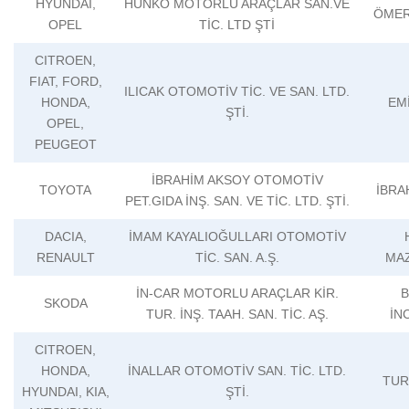
HYUNDAI,
HUNKO MOTORLU ARAÇLAR SAN.VE
ÖMER
OPEL
TİC. LTD ŞTİ
CITROEN,
FIAT, FORD,
ILICAK OTOMOTİV TİC. VE SAN. LTD.
HONDA,
EMİ
ŞTİ.
OPEL,
PEUGEOT
İBRAHİM AKSOY OTOMOTİV
TOYOTA
İBRA
PET.GIDA İNŞ. SAN. VE TİC. LTD. ŞTİ.
DACIA,
İMAM KAYALIOĞULLARI OTOMOTİV
RENAULT
TİC. SAN. A.Ş.
MA
İN-CAR MOTORLU ARAÇLAR KİR.
B
SKODA
TUR. İNŞ. TAAH. SAN. TİC. AŞ.
İN
CITROEN,
HONDA,
İNALLAR OTOMOTİV SAN. TİC. LTD.
TUR
HYUNDAI, KIA,
ŞTİ.