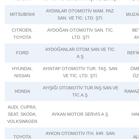
AYDINLAR OTOMOTİV MAM. PAZ.
MITSUBISHI
MUZA
SAN. VE TİC. LTD. ŞTİ.
CITROEN,
AYDOĞAN OTOMOTİV SAN. TİC.
BE
TOYOTA
LTD. ŞTİ
A
AYDOĞANLAR OTOM.SAN.VE TİC.
FORD
REFİ
A.Ş.
HYUNDAI,
AYINTAP OTOMOTİV TUR. TAŞ. SAN.
ÖME
NISSAN
VE TİC. LTD. ŞTİ.
ÖZ
AYIŞIĞI OTOMOTİV TUR.İNŞ.SAN.VE
HONDA
RAMAZ
TİC.A.Ş.
AUDI, CUPRA,
SEAT, SKODA,
AYKAN MOTOR SERVİS A.Ş.
HA
VOLKSWAGEN
AYKON OTOMOTİV İTH. İHR. SAN.
TOYOTA
AL