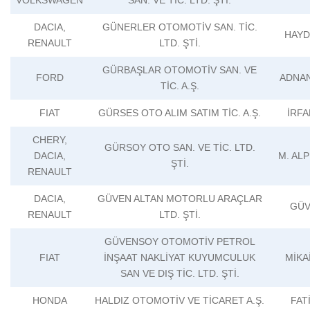
DACIA,
GÜNERLER OTOMOTİV SAN. TİC.
HAYD
RENAULT
LTD. ŞTİ.
GÜRBAŞLAR OTOMOTİV SAN. VE
FORD
ADNA
TİC. A.Ş.
FIAT
GÜRSES OTO ALIM SATIM TİC. A.Ş.
İRF
CHERY,
GÜRSOY OTO SAN. VE TİC. LTD.
DACIA,
M. AL
ŞTİ.
RENAULT
DACIA,
GÜVEN ALTAN MOTORLU ARAÇLAR
GÜV
RENAULT
LTD. ŞTİ.
GÜVENSOY OTOMOTİV PETROL
FIAT
İNŞAAT NAKLİYAT KUYUMCULUK
MİKA
SAN VE DIŞ TİC. LTD. ŞTİ.
HONDA
HALDIZ OTOMOTİV VE TİCARET A.Ş.
FAT