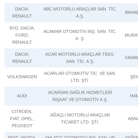
DACIA,
ABC MOTORLU ARAÇLAR SAN. TİC.
BAHA
RENAULT
A.Ş.
BYD, DACIA,
ACAMAR OTOMOTİV İNŞ. SAN. TİC.
FORD,
MURA
A. Ş.
RENAULT
DACIA,
ACAR MOTORLU ARAÇLAR TEKS.
FAHR
RENAULT
SAN. TİC. A.Ş.
ACARLAR OTOMOTİV TİC. VE SAN.
VOLKSWAGEN
ŞE
LTD. ŞTİ.
ACARSAN SAĞLIK HİZMETLERİ
AUDI
HA
İNŞAAT VE OTOMOTİV A.Ş.
CITROEN,
AĞAÇLI MOTORLU ARAÇLAR
FIAT, OPEL,
ADN
TİCARET LTD. ŞTİ.
PEUGEOT
SEAT, SKODA,
AHLATCI OTOMOTİV İNŞ. SAN. VE
YAĞM