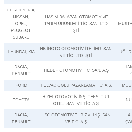
CITROEN, KIA,
NISSAN,
HAŞİM BALABAN OTOMOTİV VE
OPEL,
TARIM ÜRÜNLERİ TİC. SAN. LTD.
MUSTA
PEUGEOT,
ŞTİ.
SUBARU
HB İNOTO OTOMOTİV İTH. İHR. SAN.
HYUNDAI, KIA
UĞUR
VE TİC. LTD. ŞTİ.
DACIA,
HAK
HEDEF OTOMOTİV TİC. SAN. A.Ş
RENAULT
FORD
HELVACIOĞLU PAZARLAMA TİC. A.Ş.
MUS
HIZEL OTOMOTİV İNŞ. TEKS. TUR.
TOYOTA
NU
OTEL. SAN. VE TİC. A.Ş.
DACIA,
HSC OTOMOTİV TURİZM. İNŞ. SAN.
AL
RENAULT
VE TİC. A.Ş.
ÇA