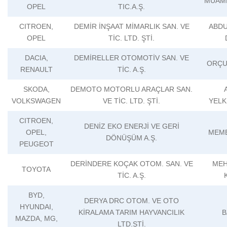
MUAM
OPEL
TIC.A.Ş.
CITROEN,
DEMİR İNŞAAT MİMARLIK SAN. VE
ABD
OPEL
TİC. LTD. ŞTİ.
DACIA,
DEMİRELLER OTOMOTİV SAN. VE
ORÇU
RENAULT
TİC. A.Ş.
SKODA,
DEMOTO MOTORLU ARAÇLAR SAN.
VOLKSWAGEN
VE TİC. LTD. ŞTİ.
YELK
CITROEN,
DENİZ EKO ENERJİ VE GERİ
OPEL,
MEME
DÖNÜŞÜM A.Ş.
PEUGEOT
DERİNDERE KOÇAK OTOM. SAN. VE
MEH
TOYOTA
TİC. A.Ş.
BYD,
DERYA DRC OTOM. VE OTO
HYUNDAI,
KİRALAMA TARIM HAYVANCILIK
B
MAZDA, MG,
LTD.ŞTİ.