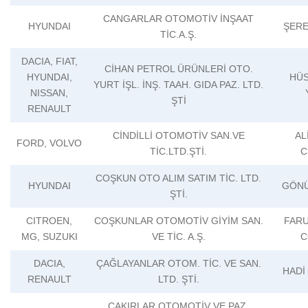
CANGARLAR OTOMOTİV İNŞAAT
HYUNDAI
ŞERE
TİC.A.Ş.
DACIA, FIAT,
CİHAN PETROL ÜRÜNLERİ OTO.
HYUNDAI,
HÜS
YURT İŞL. İNŞ. TAAH. GIDA PAZ. LTD.
NISSAN,
ŞTİ
RENAULT
CİNDİLLİ OTOMOTİV SAN.VE
AL
FORD, VOLVO
TİC.LTD.ŞTİ.
C
COŞKUN OTO ALIM SATIM TİC. LTD.
HYUNDAI
GÖNÜ
ŞTİ.
CITROEN,
COŞKUNLAR OTOMOTİV GİYİM SAN.
FAR
MG, SUZUKI
VE TİC. A.Ş.
C
DACIA,
ÇAĞLAYANLAR OTOM. TİC. VE SAN.
HADİ
RENAULT
LTD. ŞTİ.
ÇAKIRLAR OTOMOTİV VE PAZ.