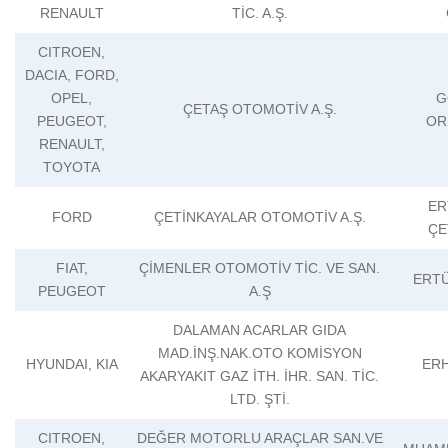
RENAULT
TİC. A.Ş.
CITROEN,
DACIA, FORD,
OPEL,
G
ÇETAŞ OTOMOTİV A.Ş.
PEUGEOT,
OR
RENAULT,
TOYOTA
ER
FORD
ÇETİNKAYALAR OTOMOTİV A.Ş.
ÇE
FIAT,
ÇİMENLER OTOMOTİV TİC. VE SAN.
ERT
PEUGEOT
A.Ş
DALAMAN ACARLAR GIDA
MAD.İNŞ.NAK.OTO KOMİSYON
HYUNDAI, KIA
ER
AKARYAKIT GAZ İTH. İHR. SAN. TİC.
LTD. ŞTİ.
CITROEN,
DEĞER MOTORLU ARAÇLAR SAN.VE