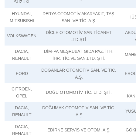
SUZUKI
HYUNDAI,
DERYA OTOMOTİV AKARYAKIT, TAŞ.
HÜS
MITSUBISHI
SAN. VE TİC. A.Ş.
DİCLE OTOMOTİV SAN.TİCARET
ABD
VOLKSWAGEN
LTD.ŞTİ.
DACIA,
DİM-PA MEŞRUBAT GIDA PAZ. İTH.
MAHM
RENAULT
İHR. TİC.VE SAN.LTD. ŞTİ.
DOĞANLAR OTOMOTİV SAN. VE TİC.
FORD
EROL
A.Ş.
CITROEN,
DOĞU OTOMOTİV TİC. LTD. ŞTİ.
OPEL
KAN
DACIA,
DOĞUMAK OTOMOTİV SAN. VE TİC.
YUS
RENAULT
A.Ş
DACIA,
EDİRNE SERVİS VE OTOM. A.Ş.
GÖK
RENAULT