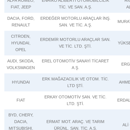
ALFA ROMEO,
ENRİKO ALİBERTİ OTOMOBİLCİLİK
Rİ
FIAT, JEEP
TİC. VE SAN. A.Ş.
A
DACIA, FORD,
ERDEĞER MOTORLU ARAÇLAR İNŞ.
MURA
RENAULT
SAN. VE TİC. A.Ş.
CITROEN,
ERDEMİR MOTORLU ARAÇLAR SAN.
HYUNDAI,
YÜKS
VE TİC. LTD. ŞTİ.
OPEL
AUDI, SKODA,
EREL OTOMOTİV SANAYİ TİCARET
ERG
VOLKSWAGEN
A.Ş.
ERK MAĞAZACILIK VE OTOM. TİC.
HYUNDAI
AHME
LTD ŞTİ.
ERKAY OTOMOTİV SAN. VE TİC.
FIAT
ERDA
LTD. ŞTİ.
BYD, CHERY,
DACIA,
ERMAT MOT. ARAÇ. VE TARIM
ALİ
MITSUBISHI,
ÜRÜNL. SAN. TİC. A.Ş.