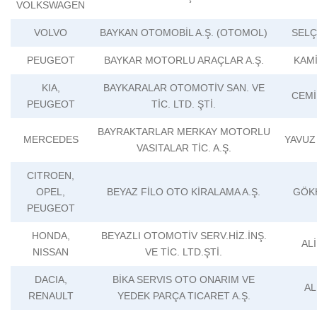
VOLKSWAGEN
VOLVO
BAYKAN OTOMOBİL A.Ş. (OTOMOL)
SELÇ
PEUGEOT
BAYKAR MOTORLU ARAÇLAR A.Ş.
KAM
KIA,
BAYKARALAR OTOMOTİV SAN. VE
CEMİ
PEUGEOT
TİC. LTD. ŞTİ.
BAYRAKTARLAR MERKAY MOTORLU
MERCEDES
YAVUZ
VASITALAR TİC. A.Ş.
CITROEN,
OPEL,
BEYAZ FİLO OTO KİRALAMA A.Ş.
GÖK
PEUGEOT
HONDA,
BEYAZLI OTOMOTİV SERV.HİZ.İNŞ.
ALİ
NISSAN
VE TİC. LTD.ŞTİ.
DACIA,
BİKA SERVIS OTO ONARIM VE
AL
RENAULT
YEDEK PARÇA TICARET A.Ş.