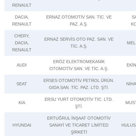
RENAULT
DACIA,
ERNAZ OTOMOTİV SAN. TİC. VE
S
RENAULT
PAZ. A.Ş.
K
CHERY,
ERNAZ SERVİS OTO PAZ. SAN. VE
DACIA,
MEL
TİC. A.Ş.
RENAULT
ERÖZ ELEKTROMEKANİK
AUDI
EKİ
OTOMOTİV SAN. VE TİC. A.Ş.
ERSES OTOMOTİV PETROL ÜRÜN.
SEAT
NİH
GIDA SAN. TİC. PAZ. LTD. ŞTİ.
ERSU YURT OTOMOTİV TİC. LTD.
KIA
MUS
ŞTİ.
ERTUĞRUL İNŞAAT OTOMOTİV
HYUNDAI
SANAYİ VE TİCARET LİMİTED
HULUS
ŞİRKETİ