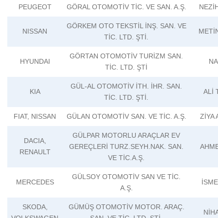
PEUGEOT
GÖRAL OTOMOTİV TİC. VE SAN. A.Ş.
NEZİ
GÖRKEM OTO TEKSTİL İNŞ. SAN. VE
NISSAN
METİ
TİC. LTD. ŞTİ.
GÖRTAN OTOMOTİV TURİZM SAN.
HYUNDAI
NA
TİC. LTD. ŞTİ
GÜL-AL OTOMOTİV İTH. İHR. SAN.
KIA
ALİ
TİC. LTD. ŞTİ.
FIAT, NISSAN
GÜLAN OTOMOTİV SAN. VE TİC. A.Ş.
ZİYA
GÜLPAR MOTORLU ARAÇLAR EV
DACIA,
GEREÇLERİ TURZ.SEYH.NAK. SAN.
AHME
RENAULT
VE TİC.A.Ş.
GÜLSOY OTOMOTİV SAN VE TİC.
MERCEDES
İSM
A.Ş.
SKODA,
GÜMÜŞ OTOMOTİV MOTOR. ARAÇ.
NİH
VOLKSWAGEN
SAN. VE TİC. LTD. ŞTİ.