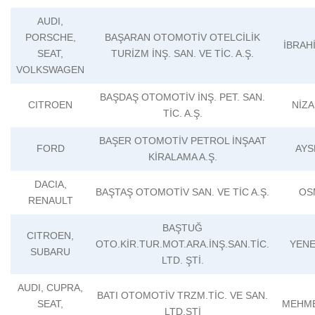
AUDI,
PORSCHE,
BAŞARAN OTOMOTİV OTELCİLİK
İBRAH
SEAT,
TURİZM İNŞ. SAN. VE TİC. A.Ş.
VOLKSWAGEN
BAŞDAŞ OTOMOTİV İNŞ. PET. SAN.
CITROEN
NİZ
TİC. A.Ş.
BAŞER OTOMOTİV PETROL İNŞAAT
FORD
AYS
KİRALAMA A.Ş.
DACIA,
BAŞTAŞ OTOMOTİV SAN. VE TİC A.Ş.
OS
RENAULT
BAŞTUĞ
CITROEN,
OTO.KİR.TUR.MOT.ARA.İNŞ.SAN.TİC.
YENE
SUBARU
LTD. ŞTİ.
AUDI, CUPRA,
BATI OTOMOTİV TRZM.TİC. VE SAN.
SEAT,
MEHME
LTD.ŞTİ