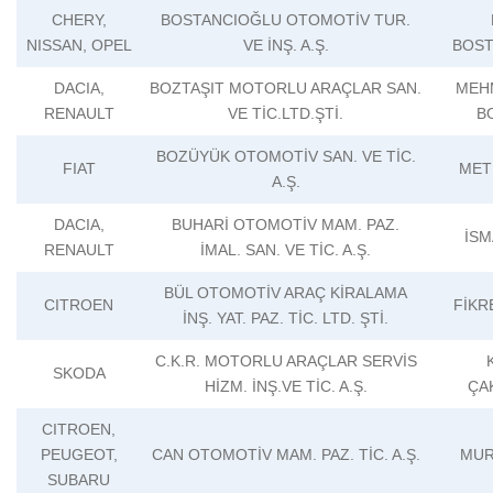
CHERY,
BOSTANCIOĞLU OTOMOTİV TUR.
NISSAN, OPEL
VE İNŞ. A.Ş.
BOST
DACIA,
BOZTAŞIT MOTORLU ARAÇLAR SAN.
MEH
RENAULT
VE TİC.LTD.ŞTİ.
B
BOZÜYÜK OTOMOTİV SAN. VE TİC.
FIAT
MET
A.Ş.
DACIA,
BUHARİ OTOMOTİV MAM. PAZ.
İSM
RENAULT
İMAL. SAN. VE TİC. A.Ş.
BÜL OTOMOTİV ARAÇ KİRALAMA
CITROEN
FİKR
İNŞ. YAT. PAZ. TİC. LTD. ŞTİ.
C.K.R. MOTORLU ARAÇLAR SERVİS
SKODA
HİZM. İNŞ.VE TİC. A.Ş.
ÇA
CITROEN,
PEUGEOT,
CAN OTOMOTİV MAM. PAZ. TİC. A.Ş.
MUR
SUBARU