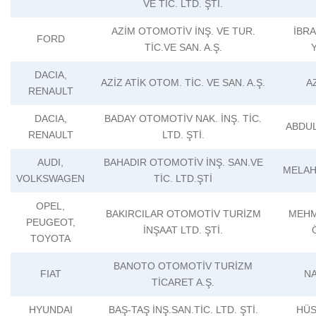
VE TİC. LTD. ŞTİ.
AZİM OTOMOTİV İNŞ. VE TUR.
İBRA
FORD
TİC.VE SAN. A.Ş.
DACIA,
AZİZ ATİK OTOM. TİC. VE SAN. A.Ş.
A
RENAULT
DACIA,
BADAY OTOMOTİV NAK. İNŞ. TİC.
ABDU
RENAULT
LTD. ŞTİ.
AUDI,
BAHADIR OTOMOTİV İNŞ. SAN.VE
MELAH
VOLKSWAGEN
TİC. LTD.ŞTİ
OPEL,
BAKIRCILAR OTOMOTİV TURİZM
MEHM
PEUGEOT,
İNŞAAT LTD. ŞTİ.
TOYOTA
BANOTO OTOMOTİV TURİZM
FIAT
NA
TİCARET A.Ş.
HYUNDAI
BAŞ-TAŞ İNŞ.SAN.TİC. LTD. ŞTİ.
HÜS