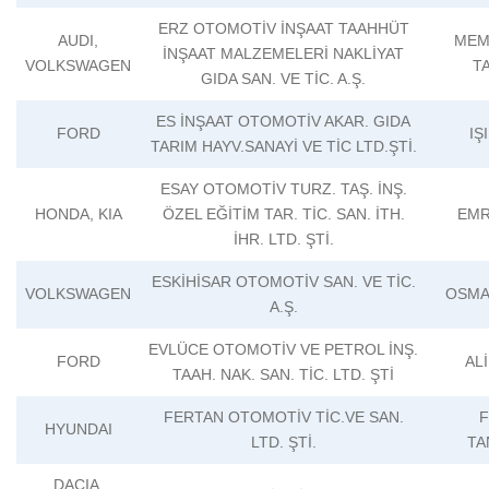
ERZ OTOMOTİV İNŞAAT TAAHHÜT
AUDI,
MEM
İNŞAAT MALZEMELERİ NAKLİYAT
VOLKSWAGEN
T
GIDA SAN. VE TİC. A.Ş.
ES İNŞAAT OTOMOTİV AKAR. GIDA
FORD
IŞ
TARIM HAYV.SANAYİ VE TİC LTD.ŞTİ.
ESAY OTOMOTİV TURZ. TAŞ. İNŞ.
HONDA, KIA
ÖZEL EĞİTİM TAR. TİC. SAN. İTH.
EMR
İHR. LTD. ŞTİ.
ESKİHİSAR OTOMOTİV SAN. VE TİC.
VOLKSWAGEN
OSMA
A.Ş.
EVLÜCE OTOMOTİV VE PETROL İNŞ.
FORD
AL
TAAH. NAK. SAN. TİC. LTD. ŞTİ
FERTAN OTOMOTİV TİC.VE SAN.
F
HYUNDAI
LTD. ŞTİ.
TA
DACIA,