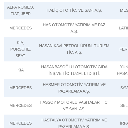
ALFA ROMEO,
HALİÇ OTO TİC. VE SAN. A.Ş.
MES
FIAT, JEEP
HAS OTOMOTİV YATIRIM VE PAZ
MERCEDES
LATİ
A.Ş.
KIA,
HASAN KAVİ PETROL ÜRÜN. TURİZM
PORSCHE,
FER
TİC. A.Ş.
SEAT
HASANBAŞOĞLU OTOMOTİV GIDA
YUN
KIA
İNŞ.VE TİC TUZM. LTD.ŞTİ.
HASA
HASMER OTOMOTİV YATIRIM VE
MERCEDES
SAV
PAZARLAMA A.Ş.
HASSOY MOTORLU VASITALAR TİC.
MERCEDES
SEL
VE SAN. AŞ.
HASTALYA OTOMOTİV YATIRIM VE
MERCEDES
İRF
PAZARLAMA A.Ş.