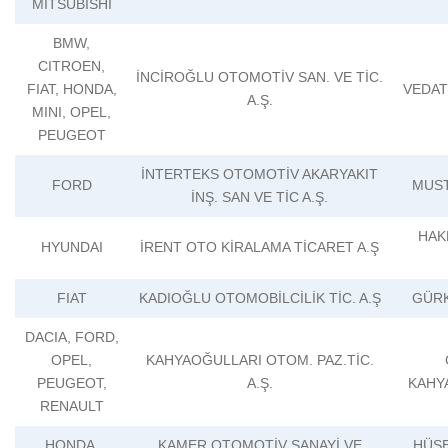
MITSUBISHI
BMW,
CITROEN,
İNCİROĞLU OTOMOTİV SAN. VE TİC.
FIAT, HONDA,
VEDAT
A.Ş.
MINI, OPEL,
PEUGEOT
İNTERTEKS OTOMOTİV AKARYAKIT
FORD
MUST
İNŞ. SAN VE TİC A.Ş.
HAK
HYUNDAI
İRENT OTO KİRALAMA TİCARET A.Ş
FIAT
KADIOĞLU OTOMOBİLCİLİK TİC. A.Ş
GÜRK
DACIA, FORD,
OPEL,
KAHYAOĞULLARI OTOM. PAZ.TİC.
PEUGEOT,
A.Ş.
KAHY
RENAULT
HONDA,
KAMER OTOMOTİV SANAYİ VE
HÜSE