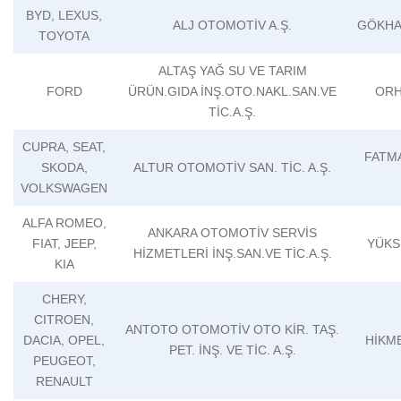
BYD, LEXUS,
ALJ OTOMOTİV A.Ş.
GÖKHA
TOYOTA
ALTAŞ YAĞ SU VE TARIM
FORD
ÜRÜN.GIDA İNŞ.OTO.NAKL.SAN.VE
ORH
TİC.A.Ş.
CUPRA, SEAT,
FATM
SKODA,
ALTUR OTOMOTİV SAN. TİC. A.Ş.
VOLKSWAGEN
ALFA ROMEO,
ANKARA OTOMOTİV SERVİS
FIAT, JEEP,
YÜKS
HİZMETLERİ İNŞ.SAN.VE TİC.A.Ş.
KIA
CHERY,
CITROEN,
ANTOTO OTOMOTİV OTO KİR. TAŞ.
DACIA, OPEL,
HİKM
PET. İNŞ. VE TİC. A.Ş.
PEUGEOT,
RENAULT