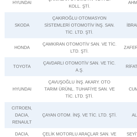
HYUNDAI
AHM
KOLL. ŞTİ.
ÇAKIROĞLU OTOMASYON
SKODA
SİSTEMLERİ OTOMOTİV İNŞ. SAN.
İBRA
TİC. LTD. ŞTİ.
ÇAMKIRAN OTOMOTİV SAN. VE TİC.
HONDA
ZAFE
LTD. ŞTİ.
ÇAVDARLI OTOMOTİV SAN. VE TİC.
TOYOTA
RİFA
A.Ş.
ÇAVUŞOĞLU İNŞ. AKARY. OTO
HYUNDAI
TARIM ÜRÜNL. TUHAFİYE SAN. VE
CUM
TİC. LTD. ŞTİ.
CITROEN,
DACIA,
ÇAYAN OTOM. İNŞ. VE TİC. LTD. ŞTİ.
AL
RENAULT
DACIA,
ÇELİK MOTORLU ARAÇLAR SAN. VE
SEY