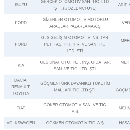
GERÇEK OTOMOTİV SAN. TİC. LTD.
ISUZU
ARİF
ŞTİ. (GÖZLEMCİ ÜYE)
GİZERLER OTOMOTİV MOTORLU
FORD
VED
ARAÇLAR PAZARLAMA A.Ş.
GLS GELİŞİM OTOMOTİV İNŞ. TAR.
MEH
FORD
PET. TAŞ. İTH. İHR. VE SAN. TİC.
LTD. ŞTİ.
GLS UNAT OTO. PET. İNŞ. GIDA TAR.
MEH
KIA
SAN. VE TİC. LTD. ŞTİ.
DACIA,
GÖÇMENTÜRK DAYANIKLI TÜKETİM
RENAULT,
MALLARI TİC LTD.ŞTİ.
GÖÇME
TOYOTA
GÖKER OTOMOTİV SAN. VE TİC.
FIAT
MEHM
A.Ş.
VOLKSWAGEN
GÖKMEN OTOMOTİV TİC. A.Ş.
HASA