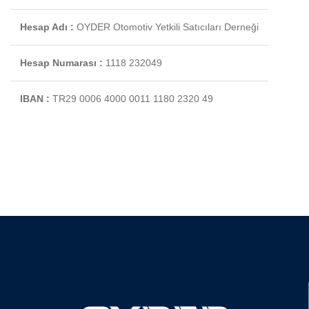
Hesap Adı :
OYDER Otomotiv Yetkili Satıcıları Derneği
Hesap Numarası :
1118 232049
IBAN :
TR29 0006 4000 0011 1180 2320 49