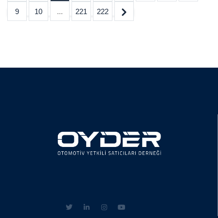
9
10
...
221
222