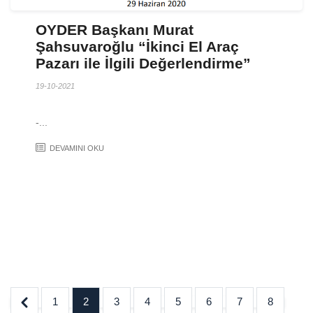
OYDER Başkanı Murat
Şahsuvaroğlu “İkinci El Araç
Pazarı ile İlgili Değerlendirme”
19-10-2021
-...
DEVAMINI OKU
1
2
3
4
5
6
7
8