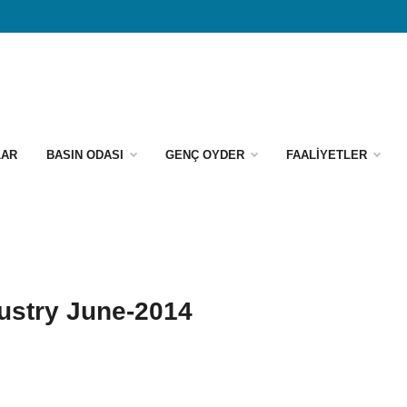
LAR
BASIN ODASI
GENÇ OYDER
FAALİYETLER
ustry June-2014