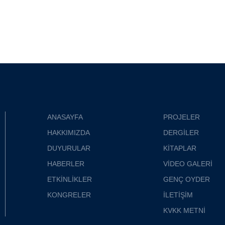
ANASAYFA
PROJELER
HAKKIMIZDA
DERGİLER
DUYURULAR
KİTAPLAR
HABERLER
VİDEO GALERİ
ETKİNLİKLER
GENÇ OYDER
KONGRELER
İLETİŞİM
KVKK METNİ